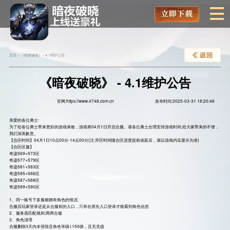
首页
>
《暗夜破晓》 - 4.1维护公告
《暗夜破晓》 - 4.1维护公告
官网:https://www.4748.com.cn
发布时间:2025-03-31 18:20:48
亲爱的各位勇士:
为了给各位勇士带来更好的游戏体验，游戏将04月1日开启合服。请各位勇士合理安排游戏时间,给大家带来的不便，
我们深表歉意。
【合区时间】04月1日10点00分-14点00分(注:开区时间随合区进度提前或延后，请以游戏内实显示为准)
【合区区服】
奇迹569+573区
奇迹577+579区
奇迹581+583区
奇迹585+586区
奇迹587+588区
奇迹589+590区
1、同一账号下多服都拥有角色的情况:
合服后玩家登录还是从合服前的入口，只有在原先入口登录才能看到角色信息
2、服务器匹配规则:两两合服
3、角色清理
合服删除3天内未登陆且角色等级≤150级，且无充值