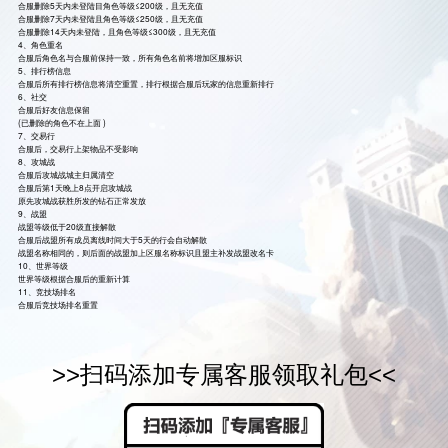
合服删除5天内未登陆目角色等级≤200级，且无充值
合服删除7天内未登陆且角色等级≤250级，且无充值
合服删除14天内未登陆，且角色等级≤300级，且无充值
4、角色重名
合服后角色名与合服前保持一致，所有角色名前将增加区服标识
5、排行榜信息
合服后所有排行榜信息将清空重置，排行根据合服后玩家的信息重新排行
6、社交
合服后好友信息保留
(已删除的角色不在上面 )
7、交易行
合服后，交易行上架物品不受影响
8、攻城战
合服后攻城战城主归属清空
合服后第1天晚上8点开启攻城战
原先攻城战获胜所发的钻石正常发放
9、战盟
战盟等级低于20级直接解散
合服后战盟所有成员离线时间大于5天的行会自动解散
战盟名称相同的，则后面的战盟加上区服名称标识且盟主补发战盟改名卡
10、世界等级
世界等级根据合服后的重新计算
11、竞技场排名
合服后竞技场排名重置
>>扫码
添加专属客服领取礼包
<<